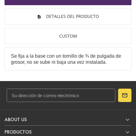
DETALLES DEL PRODUCTO
CUSTOM
Se fija a la base con un tornillo de ¾ de pulgada de
grosor, no se sube ni baja una vez instalada.
Referencia
2705
en stock primero
0 Artículos
FICHA TÉCNICA

ABOUT US
Composición
Vinipiel y Aluminio

PRODUCTOS
Tamaño
62x47x85