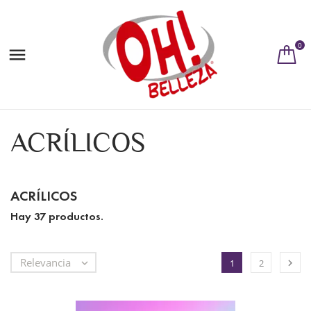
0

ACRÍLICOS
ACRÍLICOS
Hay 37 productos.
Relevancia


1
2