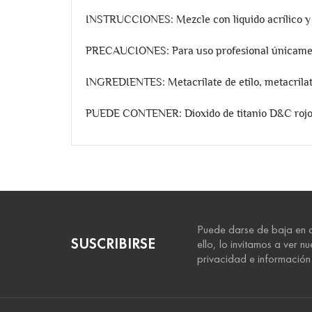
INSTRUCCIONES: Mezcle con liquido acrílico y a
PRECAUCIONES: Para uso profesional únicamente,
INGREDIENTES: Metacrilate de etilo, metacrilate
PUEDE CONTENER: Dioxido de titanio D&C rojo
Referencia
12362
en stock primero
10 Artículos
Puede darse de baja en 
SUSCRIBIRSE
ello, lo invitamos a ver n
privacidad e información