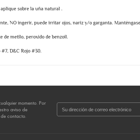
plique sobre la uña natural .
 NO ingerir, puede irritar ojos, nariz y/o garganta. Manténgase
 de metilo, peroxido de benzoil.
 #7, D&C Rojo #30.
cualquier momento. Por
uestro aviso de
 de contacto.