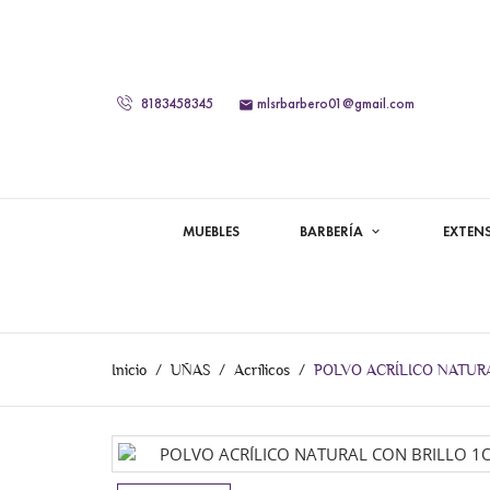
8183458345
mlsrbarbero01@gmail.com

MUEBLES
BARBERÍA
EXTEN
Inicio
UÑAS
Acrílicos
POLVO ACRÍLICO NATURA